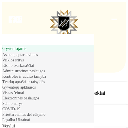
Meniu
Gyventojams
Pradžia
Gyventojams
Projektai
Asmenų aptarnavimas
Projektai
Veiklos sritys
Eismo tvarkaraščiai
Administracinės paslaugos
Kontrolės ir audito tarnyba
Tvarkų aprašai ir taisyklės
Gyventojų apklausos
Socialinės ir sveikatos sričių projektai
Viskas šeimai
Elektroninės paslaugos
Seimo narys
COVID-19
Prieštaravimas dėl rūkymo
Aplinkosaugos projektai
Pagalba Ukrainai
Verslui