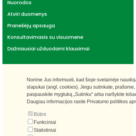
Nuorodos
Atviri duomenys
Pranešėjų apsauga
Konsultavimasis su visuomene
Dažniausiai užduodami klausimai
Norime Jus informuoti, kad šioje svetainėje naudo
slapukai (angl. cookies). Jeigu sutinkate, prašome,
paspauskite mygtuką „Sutinku“ arba naršykite tolia
Daugiau informacijos rasite
Privatumo politikos ap
Būtini
Funkciniai
Statistiniai