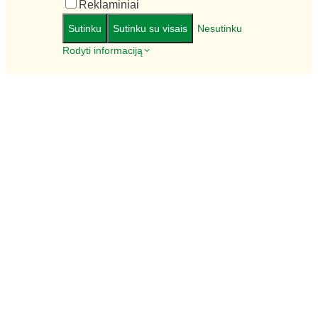
Reklaminiai
Sutinku
Sutinku su visais
Nesutinku
Rodyti informaciją