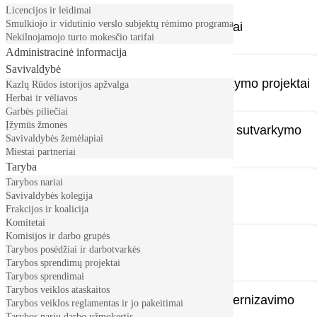
Licencijos ir leidimai
Smulkiojo ir vidutinio verslo subjektų rėmimo programa
Švietimo ir kultūros sričių projektai
Nekilnojamojo turto mokesčio tarifai
Administracinė informacija
Savivaldybė
Vandens tiekimo ir nuotekų tvarkymo projektai
Kazlų Rūdos istorijos apžvalga
Herbai ir vėliavos
Garbės piliečiai
Įžymūs žmonės
Miestelių ir kaimų infrastruktūros sutvarkymo
Savivaldybės žemėlapiai
projektai
Miestai partneriai
Taryba
Tarybos nariai
Susisiekimo srities projektai
Savivaldybės kolegija
Frakcijos ir koalicija
Komitetai
Komisijos ir darbo grupės
Tarybos posėdžiai ir darbotvarkės
Turizmo ir rekreacijos projektai
Tarybos sprendimų projektai
Tarybos sprendimai
Tarybos veiklos ataskaitos
Viešojo sektoriaus valdymo modernizavimo
Tarybos veiklos reglamentas ir jo pakeitimai
Tarybos narių darbo užmokestis