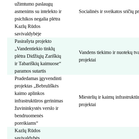
užimtumo paslaugų
asmenims su intelekto ir
Socialinės ir sveikatos sričių p
psichikos negalia plėtra
Kazlų Rūdos
savivaldybėje
Pasirašyta projekto
„Vandentiekio tinklų
Vandens tiekimo ir nuotekų t
plėtra Didžiųjų Zariškių
projektai
ir Tabariškių kaimuose“
paramos sutartis
Pradedamas įgyvendinti
projektas „Bebruliškės
kaimo aplinkos
Miestelių ir kaimų infrastrukt
infrastruktūros gerinimas
projektai
žuvininkystės verslo ir
bendruomenės
poreikiams“
Kazlų Rūdos
savivaldybės