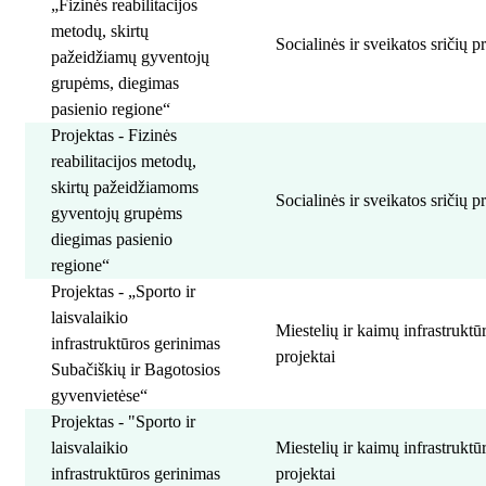
„Fizinės reabilitacijos
metodų, skirtų
Socialinės ir sveikatos sričių p
pažeidžiamų gyventojų
grupėms, diegimas
pasienio regione“
Projektas - Fizinės
reabilitacijos metodų,
skirtų pažeidžiamoms
Socialinės ir sveikatos sričių p
gyventojų grupėms
diegimas pasienio
regione“
Projektas - „Sporto ir
laisvalaikio
Miestelių ir kaimų infrastrukt
infrastruktūros gerinimas
projektai
Subačiškių ir Bagotosios
gyvenvietėse“
Projektas - "Sporto ir
laisvalaikio
Miestelių ir kaimų infrastrukt
infrastruktūros gerinimas
projektai