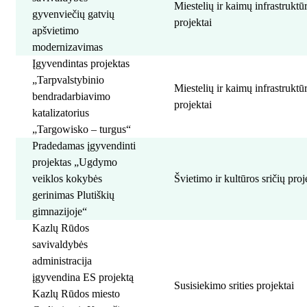
Miestelių ir kaimų infrastrukt
gyvenviečių gatvių
projektai
apšvietimo
modernizavimas
Įgyvendintas projektas
„Tarpvalstybinio
Miestelių ir kaimų infrastrukt
bendradarbiavimo
projektai
katalizatorius
„Targowisko – turgus“
Pradedamas įgyvendinti
projektas „Ugdymo
veiklos kokybės
Švietimo ir kultūros sričių proj
gerinimas Plutiškių
gimnazijoje“
Kazlų Rūdos
savivaldybės
administracija
įgyvendina ES projektą
Susisiekimo srities projektai
Kazlų Rūdos miesto