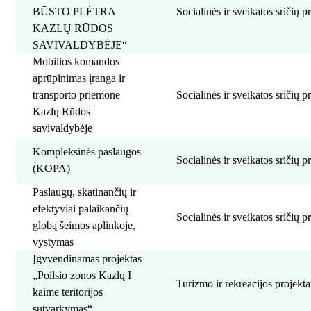
BŪSTO PLĖTRA
Socialinės ir sveikatos sričių p
KAZLŲ RŪDOS
SAVIVALDYBĖJE“
Mobilios komandos
aprūpinimas įranga ir
transporto priemone
Socialinės ir sveikatos sričių p
Kazlų Rūdos
savivaldybėje
Kompleksinės paslaugos
Socialinės ir sveikatos sričių p
(KOPA)
Paslaugų, skatinančių ir
efektyviai palaikančių
Socialinės ir sveikatos sričių p
globą šeimos aplinkoje,
vystymas
Įgyvendinamas projektas
„Poilsio zonos Kazlų I
Turizmo ir rekreacijos projekta
kaime teritorijos
sutvarkymas“