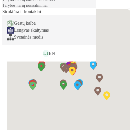
projektai
Tarybos narių nusišalinimai
Struktūra ir kontaktai
Gestų kalba
Lengvas skaitymas
Svetainės medis
LT
EN