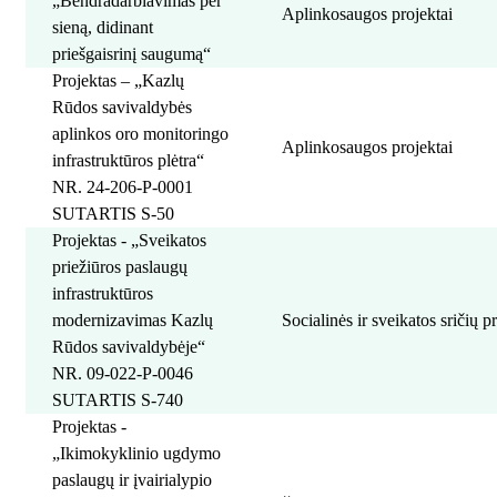
„Bendradarbiavimas per
Aplinkosaugos projektai
sieną, didinant
priešgaisrinį saugumą“
Projektas – „Kazlų
Rūdos savivaldybės
aplinkos oro monitoringo
Aplinkosaugos projektai
infrastruktūros plėtra“
NR. 24-206-P-0001
SUTARTIS S-50
Projektas - „Sveikatos
priežiūros paslaugų
infrastruktūros
modernizavimas Kazlų
Socialinės ir sveikatos sričių p
Rūdos savivaldybėje“
NR. 09-022-P-0046
SUTARTIS S-740
Projektas -
„Ikimokyklinio ugdymo
paslaugų ir įvairialypio