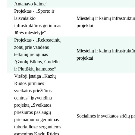
Antanavo kaime"
Projektas - „Sporto ir
laisvalaikio
Miestelių ir kaimų infrastrukt
infrastruktūros gerinimas
projektai
Jūrės miestelyje“
Projektas - „Rekreacinių
zonų prie vandens
Miestelių ir kaimų infrastrukt
telkinių įrengimas
projektai
Ąžuolų Būdos, Gudelių
ir Plutiškių kaimuose“
Viešoji Įstaiga „Kazlų
Rūdos pirminės
sveikatos priežiūros
centras“ įgyvendina
projektą „Sveikatos
priežiūros paslaugų
Socialinės ir sveikatos sričių p
prieinamumo gerinimas
tuberkulioze sergantiems
asmenims Kazlų Rūdos