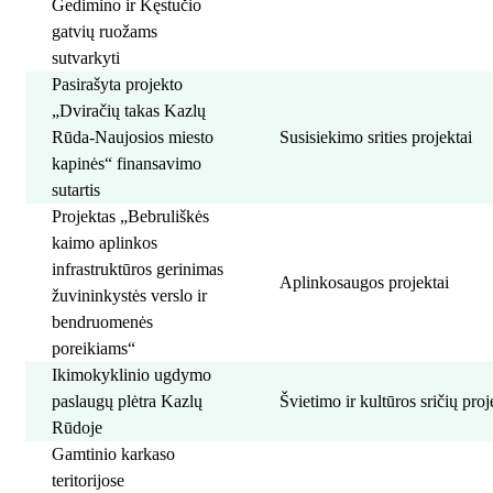
Gedimino ir Kęstučio
gatvių ruožams
sutvarkyti
Pasirašyta projekto
„Dviračių takas Kazlų
Rūda-Naujosios miesto
Susisiekimo srities projektai
kapinės“ finansavimo
sutartis
Projektas „Bebruliškės
kaimo aplinkos
infrastruktūros gerinimas
Aplinkosaugos projektai
žuvininkystės verslo ir
bendruomenės
poreikiams“
Ikimokyklinio ugdymo
paslaugų plėtra Kazlų
Švietimo ir kultūros sričių proj
Rūdoje
Gamtinio karkaso
teritorijose