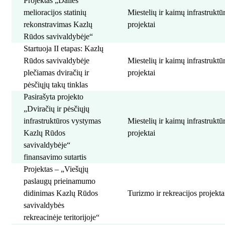
Projektas „Dalies
melioracijos statinių
Miestelių ir kaimų infrastrukt
rekonstravimas Kazlų
projektai
Rūdos savivaldybėje“
Startuoja II etapas: Kazlų
Rūdos savivaldybėje
Miestelių ir kaimų infrastrukt
plečiamas dviračių ir
projektai
pėsčiųjų takų tinklas
Pasirašyta projekto
„Dviračių ir pėsčiųjų
infrastruktūros vystymas
Miestelių ir kaimų infrastrukt
Kazlų Rūdos
projektai
savivaldybėje“
finansavimo sutartis
Projektas – „Viešųjų
paslaugų prieinamumo
didinimas Kazlų Rūdos
Turizmo ir rekreacijos projekta
savivaldybės
rekreacinėje teritorijoje“