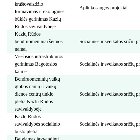
kraštovaizdžio
Aplinkosaugos projektai
formavimas ir ekologinės
būklės gerinimas Kazlų
Rūdos savivaldybėje
Kazlų Rūdos
bendruomeniniai šeimos
Socialinės ir sveikatos sričių p
namai
Viešosios infrastruktūros
gerinimas Bagotosios
Socialinės ir sveikatos sričių p
kaime
Bendruomeninių vaikų
globos namų ir vaikų
dienos centrų tinklo
Socialinės ir sveikatos sričių p
plėtra Kazlų Rūdos
savivaldybėje
Kazlų Rūdos
savivaldybės socialinio
Socialinės ir sveikatos sričių p
būsto plėtra
Baigiamas įgyvendinti