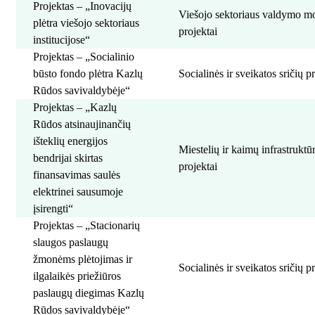
Projektas – „Inovacijų
Viešojo sektoriaus valdymo m
plėtra viešojo sektoriaus
projektai
institucijose“
Projektas – „Socialinio
būsto fondo plėtra Kazlų
Socialinės ir sveikatos sričių p
Rūdos savivaldybėje“
Projektas – „Kazlų
Rūdos atsinaujinančių
išteklių energijos
Miestelių ir kaimų infrastrukt
bendrijai skirtas
projektai
finansavimas saulės
elektrinei sausumoje
įsirengti“
Projektas – „Stacionarių
slaugos paslaugų
žmonėms plėtojimas ir
Socialinės ir sveikatos sričių p
ilgalaikės priežiūros
paslaugų diegimas Kazlų
Rūdos savivaldybėje“