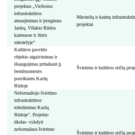
projektas „Viešosios
infrastruktūros
Miestelių ir kaimų infrastrukt
atnaujinimas ir įrengimas
projektai
Jankų, Višakio Rūdos
kaimuose ir Jūrės
miestelyje“
Kultūros paveldo
objekto atgaivinimas ir
išsaugojimas pritaikant jį
Švietimo ir kultūros sričių proj
bendruomenės
poreikiams Kazlų
Rūdoje
Neformaliojo švietimo
infrastruktūros
tobulinimas Kazlų
Rūdoje". Projekto
tikslas- vykdyti
neformalaus švietimo
Švietimo ir kultūros sričių proj