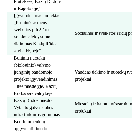
Plutiškėse, Kazlų Rūdoje
ir Bagotojoje)“
Įgyvendinamas projektas
„Pirminės asmens
sveikatos priežiūros
Socialinės ir sveikatos sričių p
veiklos efektyvumo
didinimas Kazlų Rūdos
savivaldybėje“
Buitinių nuotekų
(biologinio) valymo
įrenginių bandomojo
Vandens tiekimo ir nuotekų t
projekto įgyvendinimas
projektai
Jūrės miestelyje, Kazlų
Rūdos savivaldybėje
Kazlų Rūdos miesto
Miestelių ir kaimų infrastrukt
Vytauto gatvės dalies
projektai
infrastruktūros gerinimas
Bendruomeninių
apgyvendinimo bei