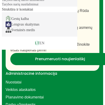
Tarybos narių nusišalinimai
Biudžetinė įstaiga
Struktūra ir kontaktai
Adresas: Atgimimo g. 12, LT-69443 Kazlų Rūda
Tel. nr.: +370 343 95 276
Gestų kalba
El. p.: priimamasis@kazluruda.lt
Lengvas skaitymas
Duomenys kaupiami ir saugomi Juridinių asmenų
Svetainės medis
registre, kodas 188777932
Naujienų prenumerata
LT
EN
Prenumeruokite mūsų naujienlaiškį ir sužinokite
visas naujienas pirmi!
Prenumeruoti naujienlaiškį
Administracinė informacija
Nuostatai
Veiklos ataskaitos
Planavimo dokumentai
Darbo užmokestis