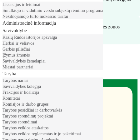
Licencijos ir leidimai
naudojimo plėtros veiksmų planas
Smulkiojo ir vidutinio verslo subjektų rėmimo programa
Nekilnojamojo turto mokesčio tarifai
Administracinė informacija
2023–2029 m. Marijampolės regiono funkcinės zonos
Savivaldybė
strategija
Kazlų Rūdos istorijos apžvalga
Herbai ir vėliavos
Garbės piliečiai
Įžymūs žmonės
Savivaldybės žemėlapiai
Miestai partneriai
Taryba
Tarybos nariai
Savivaldybės kolegija
Frakcijos ir koalicija
Komitetai
Komisijos ir darbo grupės
Tarybos posėdžiai ir darbotvarkės
Tarybos sprendimų projektai
Tarybos sprendimai
Tarybos veiklos ataskaitos
Kazlų Rūdos Savivaldybė
Tarybos veiklos reglamentas ir jo pakeitimai
Kazlų Rūdos savivaldybė
Tarybos narių darbo užmokestis