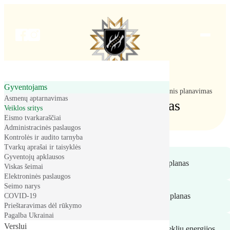
Meniu
Gyventojams
Pradžia
Gyventojams
Veiklos sritys
Strateginis planavimas
Asmenų aptarnavimas
Strateginis planavimas
Veiklos sritys
Eismo tvarkaraščiai
Administracinės paslaugos
Kontrolės ir audito tarnyba
Tvarkų aprašai ir taisyklės
Gyventojų apklausos
Kazlų Rūdos savivaldybės strateginis plėtros planas
Viskas šeimai
Elektroninės paslaugos
Seimo narys
Kazlų Rūdos savivaldybės strateginis veiklos planas
COVID-19
Prieštaravimas dėl rūkymo
Pagalba Ukrainai
Verslui
Kazlų Rūdos savivaldybės atsinaujinančių išteklių energijos