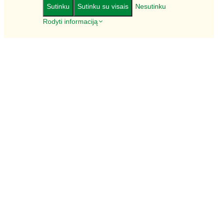
Sutinku
Sutinku su visais
Nesutinku
Rodyti informaciją