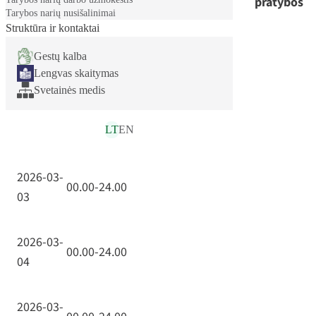
pratybos
pratybos
Tarybos narių nusišalinimai
Struktūra ir kontaktai
2026-03-
08.00-24.00
Gestų kalba
01
Lengvas skaitymas
Svetainės medis
2026-03-
00.00-24.00
LT
EN
02
2026-03-
00.00-24.00
03
2026-03-
00.00-24.00
04
2026-03-