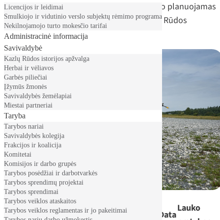
94 teikiame duomenis apie
kovo
mėnesio planuojamas
Licencijos ir leidimai
Smulkiojo ir vidutinio verslo subjektų rėmimo programa
kovinio šaudymo ir lauko pratybas Kazlų Rūdos
Nekilnojamojo turto mokesčio tarifai
poligone:
Administracinė informacija
Savivaldybė
Kazlų Rūdos istorijos apžvalga
Herbai ir vėliavos
Garbės piliečiai
Įžymūs žmonės
Savivaldybės žemėlapiai
Miestai partneriai
Taryba
Tarybos nariai
Savivaldybės kolegija
Frakcijos ir koalicija
Komitetai
Komisijos ir darbo grupės
Tarybos posėdžiai ir darbotvarkės
Tarybos sprendimų projektai
Tarybos sprendimai
Tarybos veiklos ataskaitos
Kovinis šaudymas ir lauko
Lauko
Tarybos veiklos reglamentas ir jo pakeitimai
Data
Data
Tarybos narių darbo užmokestis