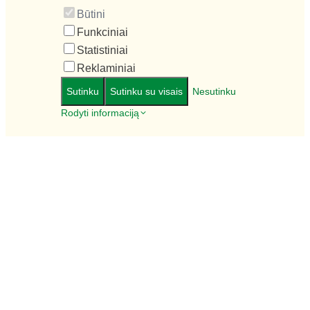
Būtini
Funkciniai
Statistiniai
Reklaminiai
Sutinku
Sutinku su visais
Nesutinku
Rodyti informaciją