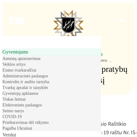
Meniu
Gyventojams
Pradžia
Gyventojams
Skelbimai
Asmenų aptarnavimas
Kovinio šaudymo ir lauko pratybų grafikas kovo mėnesį
Veiklos sritys
Kovinio šaudymo ir lauko pratybų
Eismo tvarkaraščiai
Administracinės paslaugos
grafikas kovo mėnesį
Kontrolės ir audito tarnyba
Tvarkų aprašai ir taisyklės
Gyventojų apklausos
Viskas šeimai
Elektroninės paslaugos
Seimo narys
2026-03-02
COVID-19
Prieštaravimas dėl rūkymo
Vadovaujantis Divizijos generolo Stasio Raštikio
Pagalba Ukrainai
Lietuvos kariuomenės mokyklos 2026-02-19 raštu Nr. IS
Verslui