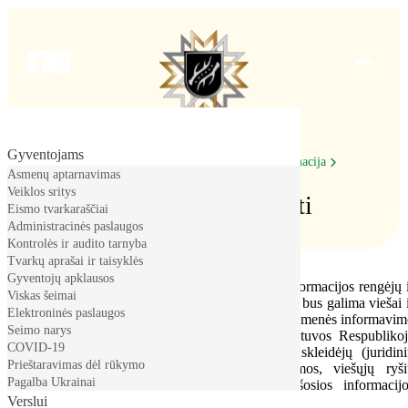
Meniu
Gyventojams
Pradžia
Pradžia
Administracinė informacija
Asmenų aptarnavimas
Lėšos veiklai viešinti
Veiklos sritys
Lėšos veiklai viešinti
Eismo tvarkaraščiai
Administracinės paslaugos
Kontrolės ir audito tarnyba
Tvarkų aprašai ir taisyklės
Gyventojų apklausos
2023 m. sausio 1 d. pradėjo veikti Viešosios informacijos rengėjų 
Viskas šeimai
skleidėjų informacinė sistema (
VIRSIS
), kurioje bus galima viešai 
Elektroninės paslaugos
neatlygintinai ieškoti, peržiūrėti, analizuoti Visuomenės informavi
Seimo narys
įstatymo 24 straipsnio 1 dalyje nustatytus Lietuvos Respubliko
COVID-19
registruotų viešosios informacijos rengėjų ir skleidėjų (juridin
Prieštaravimas dėl rūkymo
asmenų), t. y. žiniasklaidos, leidėjų, reklamos, viešųjų ryš
Pagalba Ukrainai
agentūrų, nepriklausomų kūrėjų ir kitų viešosios informacijo
Verslui
rengėjų ir skleidėjų, duomenis apie jų veiklą.