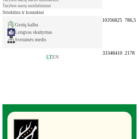
Tarybos narių nusišalinimai
Kazlų Rūdos
Struktūra ir kontaktai
savivaldybės
Žodinė sutartis
UAB BNS
110356825
786,5
administracija,
Gestų kalba
188777932
Lengvas skaitymas
Svetainės medis
Kazlų Rūdos
UAB
savivaldybės
,,Diena
Žodinė sutartis
133348410
2178
administracija,
Media
LT
EN
188777932
News“