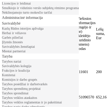
Licencijos ir leidimai
Smulkiojo ir vidutinio verslo subjektų rėmimo programa
Nekilnojamojo turto mokesčio tarifai
Įstaigos sandorio
Administracinė informacija
ar
Viešosios
Viešosios
administracinio
informacijos
Savivaldybė
informacijos
sprendimo, kurio
rengėjo ir
Kazlų Rūdos istorijos apžvalga
rengėjo ir
Lėšų
Įstaiga ir jos
pagrindu
(ar)
Herbai ir vėliavos
(ar) skleidėjo
suma,
kodas
viešosios
skleidėjo
Garbės piliečiai
(juridinio
Eur
informacijos
(juridinio
asmens)
Įžymūs žmonės
rengėjai ir (ar)
asmens)
pavadinimas
Savivaldybės žemėlapiai
skleidėjai gavo
kodas
Miestai partneriai
lėšų, rūšis
Taryba
Tarybos nariai
Kazlų Rūdos
Savivaldybės kolegija
savivaldybės
Artūras
Frakcijos ir koalicija
Žodinė sutartis
011601
200
administracija,
Valaitis
Komitetai
188777932
Komisijos ir darbo grupės
Tarybos posėdžiai ir darbotvarkės
Tarybos sprendimų projektai
Kazlų Rūdos
Tarybos sprendimai
savivaldybės
Sutartis Nr. S-
UAB
251096570
652,16
Tarybos veiklos ataskaitos
administracija,
171
,,Suvalkietis“
Tarybos veiklos reglamentas ir jo pakeitimai
188777932
Tarybos narių darbo užmokestis