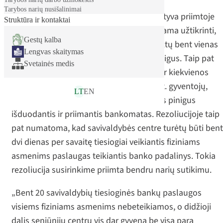
Tarybos narių nusišalinimai
Kazlų Rūdos mero Manto Varaškos iniciatyva priimtoje
Struktūra ir kontaktai
rezoliucijoje atsakingas institucijas raginama užtikrinti,
Gestų kalba
kad kiekvienoje seniūnijoje visą parą veiktų bent vienas
Lengvas skaitymas
bankomatas, išduodantis grynuosius pinigus. Taip pat
Svetainės medis
pažymima, kad kiekvienos savivaldybės ir kiekvienos
seniūnijos, turinčios daugiau kaip 5 tūkst. gyventojų,
LT
EN
centre turėtų būti bent vienas grynuosius pinigus
išduodantis ir priimantis bankomatas. Rezoliucijoje taip
pat numatoma, kad savivaldybės centre turėtų būti bent
dvi dienas per savaitę tiesiogiai veikiantis fiziniams
asmenims paslaugas teikiantis banko padalinys. Tokia
rezoliucija susirinkime priimta bendru narių sutikimu.
„Bent 20 savivaldybių tiesioginės bankų paslaugos
visiems fiziniams asmenims nebeteikiamos, o didžioji
dalis seniūnijų centrų vis dar gyvena be visą parą