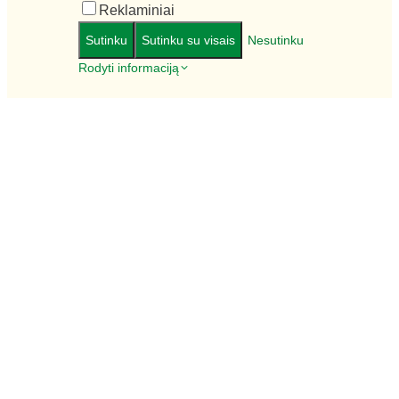
Reklaminiai
Sutinku
Sutinku su visais
Nesutinku
Rodyti informaciją