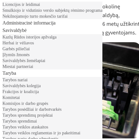
Licencijos ir leidimai
vykusiame narių susirinkime priėmė protokolinę
Smulkiojo ir vidutinio verslo subjektų rėmimo programa
rezoliuciją, kuria ragina Lietuvos Banko valdybą,
Nekilnojamojo turto mokesčio tarifai
Administracinė informacija
Vyriausybę bei Finansų ministeriją iki 2026 metų užtikrint
Savivaldybė
geresnį finansinių paslaugų prieinamumą gyventojams.
Kazlų Rūdos istorijos apžvalga
Herbai ir vėliavos
Garbės piliečiai
Įžymūs žmonės
Savivaldybės žemėlapiai
Miestai partneriai
Taryba
Tarybos nariai
Savivaldybės kolegija
Frakcijos ir koalicija
Komitetai
Komisijos ir darbo grupės
Tarybos posėdžiai ir darbotvarkės
Tarybos sprendimų projektai
Tarybos sprendimai
Tarybos veiklos ataskaitos
Tarybos veiklos reglamentas ir jo pakeitimai
Tarybos narių darbo užmokestis