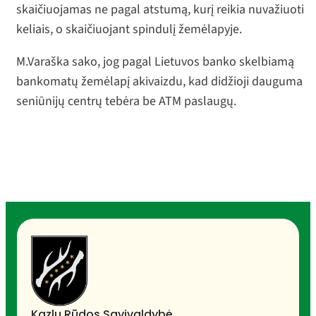
skaičiuojamas ne pagal atstumą, kurį reikia nuvažiuoti
keliais, o skaičiuojant spindulį žemėlapyje.
M.Varaška sako, jog pagal Lietuvos banko skelbiamą
bankomatų žemėlapį akivaizdu, kad didžioji dauguma
seniūnijų centrų tebėra be ATM paslaugų.
Kazlų Rūdos Savivaldybė