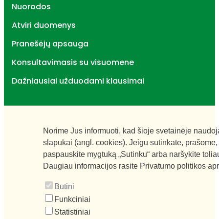
Nuorodos
Atviri duomenys
Pranešėjų apsauga
Konsultavimasis su visuomene
Dažniausiai užduodami klausimai
Norime Jus informuoti, kad šioje svetainėje naudo
slapukai (angl. cookies). Jeigu sutinkate, prašome,
paspauskite mygtuką „Sutinku“ arba naršykite tolia
Daugiau informacijos rasite
Privatumo politikos ap
Būtini
Funkciniai
Statistiniai