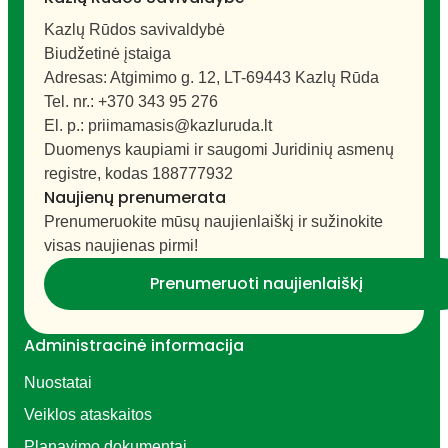
Kazlų Rūdos savivaldybė
Biudžetinė įstaiga
Adresas: Atgimimo g. 12, LT-69443 Kazlų Rūda
Tel. nr.: +370 343 95 276
El. p.: priimamasis@kazluruda.lt
Duomenys kaupiami ir saugomi Juridinių asmenų
registre, kodas 188777932
Naujienų prenumerata
Prenumeruokite mūsų naujienlaiškį ir sužinokite
visas naujienas pirmi!
Prenumeruoti naujienlaiškį
Administracinė informacija
Nuostatai
Veiklos ataskaitos
Planavimo dokumentai