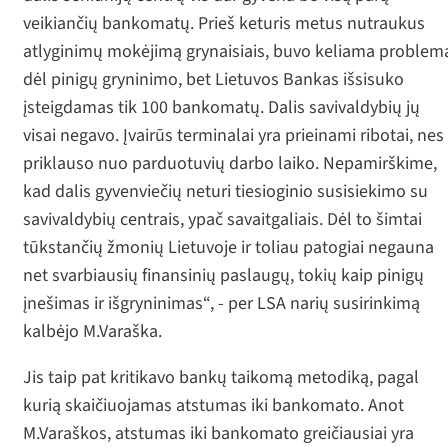
veikiančių bankomatų. Prieš keturis metus nutraukus
atlyginimų mokėjimą grynaisiais, buvo keliama problem
dėl pinigų gryninimo, bet Lietuvos Bankas išsisuko
įsteigdamas tik 100 bankomatų. Dalis savivaldybių jų
visai negavo. Įvairūs terminalai yra prieinami ribotai, nes
priklauso nuo parduotuvių darbo laiko. Nepamirškime,
kad dalis gyvenviečių neturi tiesioginio susisiekimo su
savivaldybių centrais, ypač savaitgaliais. Dėl to šimtai
tūkstančių žmonių Lietuvoje ir toliau patogiai negauna
net svarbiausių finansinių paslaugų, tokių kaip pinigų
įnešimas ir išgryninimas“, - per LSA narių susirinkimą
kalbėjo M.Varaška.
Jis taip pat kritikavo bankų taikomą metodiką, pagal
kurią skaičiuojamas atstumas iki bankomato. Anot
M.Varaškos, atstumas iki bankomato greičiausiai yra