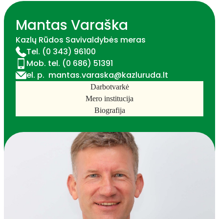
Mantas Varaška
Kazlų Rūdos Savivaldybės meras
Tel. (0 343) 96100
Mob. tel. (0 686) 51391
Švietimas
el. p. mantas.varaska@kazluruda.lt
Darbotvarkė
Mero institucija
Biografija
Kultūra
Socialinė apsauga