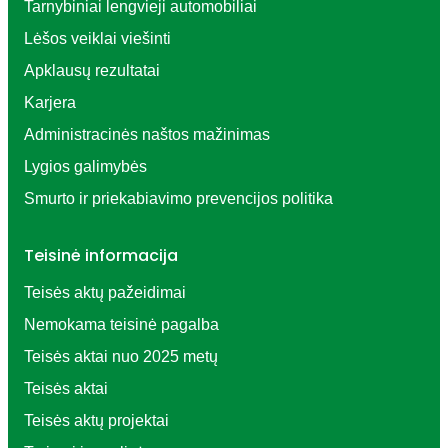
Tarnybiniai lengvieji automobiliai
Lėšos veiklai viešinti
Apklausų rezultatai
Civilinė sauga
Karjera
Administracinės naštos mažinimas
Lygios galimybės
Smurto ir priekabiavimo prevencijos politika
Atviri duomenys
Teisinė informacija
Teisės aktų pažeidimai
Nemokama teisinė pagalba
Teisės aktai nuo 2025 metų
Tvarkau miestą
Teisės aktai
Teisės aktų projektai