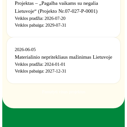
Projektas – „Pagalba vaikams su negalia
Lietuvoje“ (Projekto Nr.07-027-P-0001)
Veiklos pradžia
:
2026-07-20
Veiklos pabaiga
:
2029-07-31
Aplinkosauga
2026-06-05
Materialinio nepritekliaus mažinimas Lietuvoje
Veiklos pradžia
:
2024-01-01
Veiklos pabaiga
:
2027-12-31
Ūkis ir teritorijų planavimas
Pamatyti visus projektus
Žemės ūkis