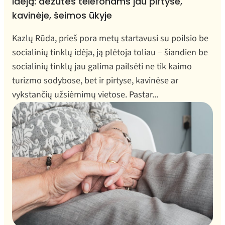
idėją: dėžutės telefonams jau pirtyse,
kavinėje, šeimos ūkyje
Kazlų Rūda, prieš pora metų startavusi su poilsio be
socialinių tinklų idėja, ją plėtoja toliau – šiandien be
socialinių tinklų jau galima pailsėti ne tik kaimo
turizmo sodybose, bet ir pirtyse, kavinėse ar
vykstančių užsiėmimų vietose. Pastar...