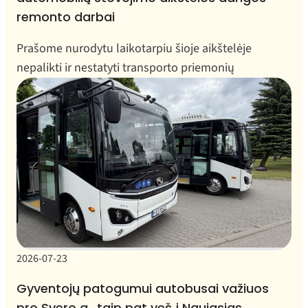
remonto darbai
Prašome nurodytu laikotarpiu šioje aikštelėje
nepalikti ir nestatyti transporto priemonių
2026-07-23
Gyventojų patogumui autobusai važiuos
pro Svero g., taip pat veš į Naująsias