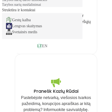
Tarybos narių nusišalinimai
Parduok Kazlų Rūdai
Struktūra ir kontaktai
Savivaldybės administracijos ir
Gestų kalba
savivaldybės įstaigų bei įmonių viešųjų
Lengvas skaitymas
pirkimų informacija
Svetainės medis
LT
EN
Pranešk Kazlų Rūdai
Pastebėjote netvarką, viešosios tvarkos
pažeidimą, korupcijos apraiškas ar kitą
problemą? Informuokite savivaldybę.