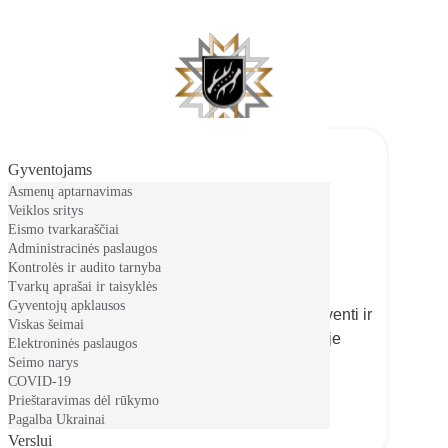
Kazlų Rūdos savivaldybė
Meniu
Gyventojams
Asmenų aptarnavimas
Veiklos sritys
Eismo tvarkaraščiai
Administracinės paslaugos
Kontrolės ir audito tarnyba
Grįžk į Kazlų Rūdą
Tvarkų aprašai ir taisyklės
Gyventojų apklausos
Informacija apie galimybes grįžti gyventi ir
Viskas šeimai
dirbti Kazlų Rūdos savivaldybėje
Elektroninės paslaugos
Seimo narys
COVID-19
Prieštaravimas dėl rūkymo
Pagalba Ukrainai
Verslui