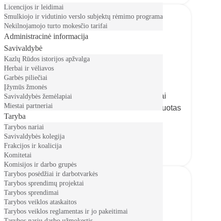
Licencijos ir leidimai
Smulkiojo ir vidutinio verslo subjektų rėmimo programa
Nekilnojamojo turto mokesčio tarifai
Administracinė informacija
Savivaldybė
Kazlų Rūdos istorijos apžvalga
Herbai ir vėliavos
Dirbk Kazlų Rūdai
Garbės piliečiai
Informacija apie Kazlų Rūdos
Įžymūs žmonės
savivaldybės reguliavimo sričiai
Savivaldybės žemėlapiai
Miestai partneriai
priskirtose įstaigose/įmonėse aktyvuotas
Taryba
neužimtas darbo vietos
Tarybos nariai
Savivaldybės kolegija
Frakcijos ir koalicija
Komitetai
Komisijos ir darbo grupės
Tarybos posėdžiai ir darbotvarkės
Tarybos sprendimų projektai
Tarybos sprendimai
Tarybos veiklos ataskaitos
Tarybos veiklos reglamentas ir jo pakeitimai
Tarybos narių darbo užmokestis