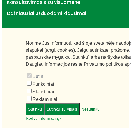
Konsultavimasis su visuomene
Dažniausiai užduodami klausimai
Norime Jus informuoti, kad šioje svetainėje naudo
slapukai (angl. cookies). Jeigu sutinkate, prašome,
paspauskite mygtuką „Sutinku“ arba naršykite tolia
Daugiau informacijos rasite
Privatumo politikos ap
Būtini
Funkciniai
Statistiniai
Reklaminiai
Sutinku
Sutinku su visais
Nesutinku
Rodyti informaciją