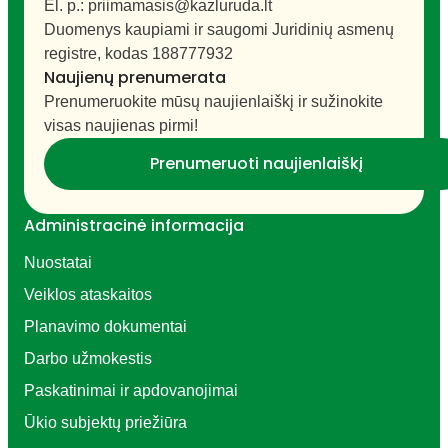
El. p.: priimamasis@kazluruda.lt
Duomenys kaupiami ir saugomi Juridinių asmenų
registre, kodas 188777932
Naujienų prenumerata
NVO ir bendruomenės
Prenumeruokite mūsų naujienlaiškį ir sužinokite
visas naujienas pirmi!
Prenumeruoti naujienlaiškį
Administracinė informacija
Viešoji tvarka
Nuostatai
Veiklos ataskaitos
Planavimo dokumentai
Darbo užmokestis
Civilinė metrikacija
Paskatinimai ir apdovanojimai
Ūkio subjektų priežiūra