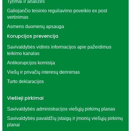
Tyrimai ir analizės
Galiojančio teisinio reguliavimo poveikio ex post
vertinimas
Gyventojų apklausos
Asmens duomenų apsauga
Korupcijos prevencija
Savivaldybės vidinis informacijos apie pažeidimus
teikimo kanalas
Gyventojų klausimai
Antikorupcijos komisija
Viešų ir privačių interesų derinimas
Turto deklaracijos
Viešieji pirkimai
Savivaldybės administracijos viešųjų pirkimų planas
Savivaldybės pavaldžių įstaigų ir įmonių viešųjų pirkimų
planai