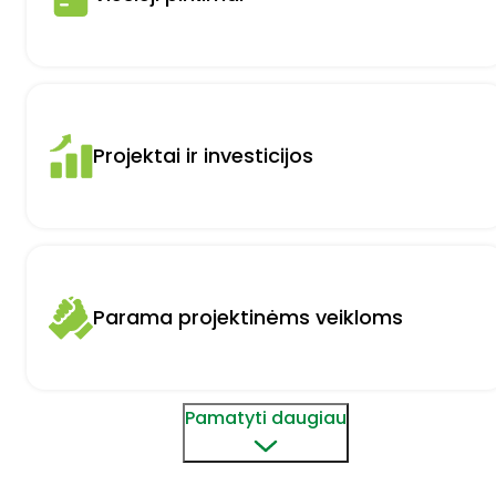
Projektai ir investicijos
Parama projektinėms veikloms
Pamatyti daugiau
Strateginis planavimas